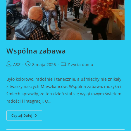
Wspólna zabawa
Post
Post
Post
ASZ
8 maja 2026
Z życia domu
author:
published:
category:
Było kolorowo, radośnie i tanecznie, a uśmiechy nie znikały
z twarzy naszych Mieszkańców. Wspólna zabawa, muzyka i
śmiech sprawiły, że ten dzień stał się wyjątkowym świętem
radości i integracji. O…
Wspólna
Czytaj Dalej
Zabawa