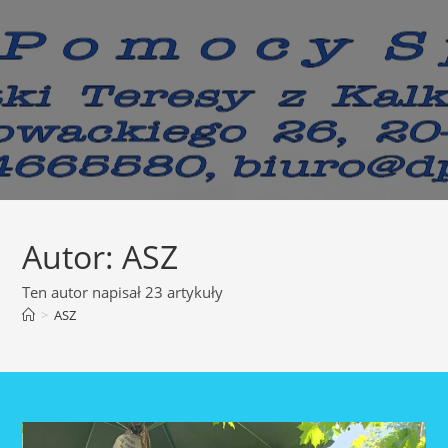
Skip
to
content
Autor:
ASZ
Ten autor napisał 23 artykuły
>
ASZ