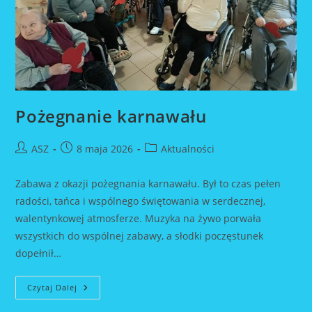
Pożegnanie karnawału
Post
Post
Post
ASZ
8 maja 2026
Aktualności
author:
published:
category:
Zabawa z okazji pożegnania karnawału. Był to czas pełen
radości, tańca i wspólnego świętowania w serdecznej,
walentynkowej atmosferze. Muzyka na żywo porwała
wszystkich do wspólnej zabawy, a słodki poczęstunek
dopełnił…
Pożegnanie
Czytaj Dalej
Karnawału