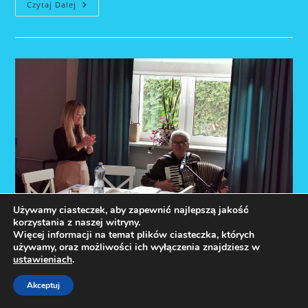
Kabaret
Czytaj Dalej
Pod
Siwym
Włosem
Używamy ciasteczek, aby zapewnić najlepszą jakość
korzystania z naszej witryny.
Więcej informacji na temat plików ciasteczka, których
używamy, oraz możliwości ich wyłączenia znajdziesz w
ustawieniach
.
Akceptuj
Święto pieczonego ziemniaka