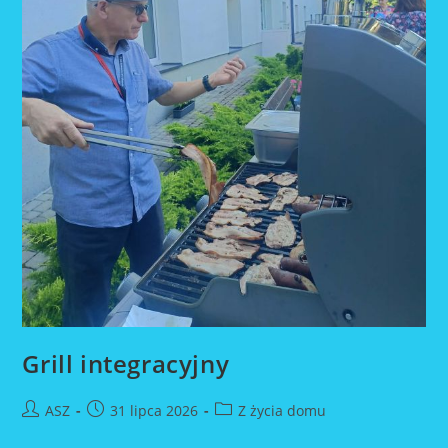
Grill integracyjny
Post
Post
Post
ASZ
31 lipca 2026
Z życia domu
author:
published:
category: