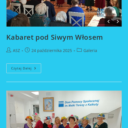
Kabaret pod Siwym Włosem
Post
Post
Post
ASZ
24 października 2025
Galeria
author:
published:
category:
Kabaret
Czytaj Dalej
Pod
Siwym
Włosem