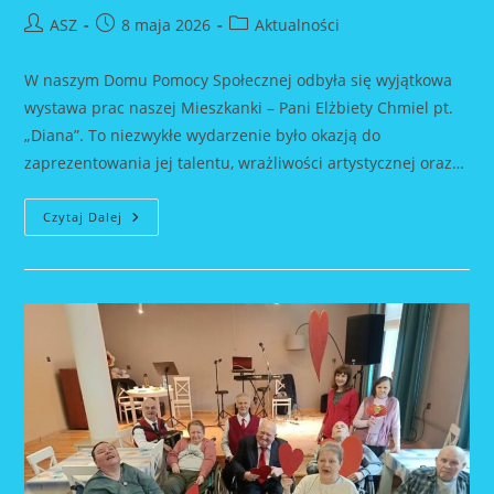
Post
Post
Post
ASZ
8 maja 2026
Aktualności
author:
published:
category:
W naszym Domu Pomocy Społecznej odbyła się wyjątkowa
wystawa prac naszej Mieszkanki – Pani Elżbiety Chmiel pt.
„Diana”. To niezwykłe wydarzenie było okazją do
zaprezentowania jej talentu, wrażliwości artystycznej oraz…
Wystawa
Czytaj Dalej
Prac
Pt.
„Diana”