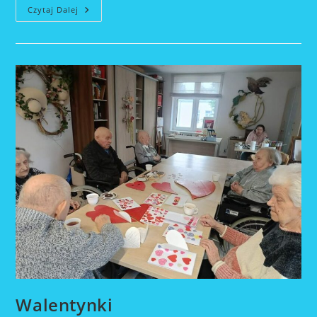
Wizyta
Czytaj Dalej
Drużyny
Wędrowniczek
„Północ”
Im.
Antoniny
Grygowej.
Walentynki