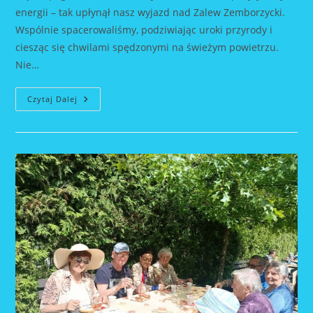
energii – tak upłynął nasz wyjazd nad Zalew Zemborzycki.
Wspólnie spacerowaliśmy, podziwiając uroki przyrody i
ciesząc się chwilami spędzonymi na świeżym powietrzu.
Nie…
Wyjazd
Czytaj Dalej
Nad
Zalew
Zemborzycki