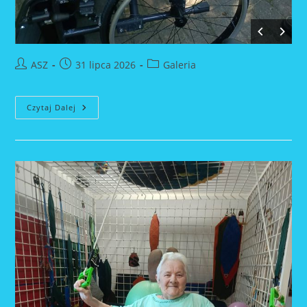
Post
Post
Post
ASZ
31 lipca 2026
Galeria
author:
published:
category:
Czytaj Dalej