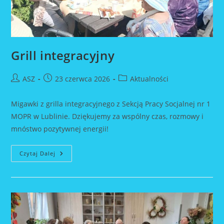
Grill integracyjny
Post
Post
Post
ASZ
23 czerwca 2026
Aktualności
author:
published:
category:
Migawki z grilla integracyjnego z Sekcją Pracy Socjalnej nr 1
MOPR w Lublinie. Dziękujemy za wspólny czas, rozmowy i
mnóstwo pozytywnej energii!
Grill
Czytaj Dalej
Integracyjny