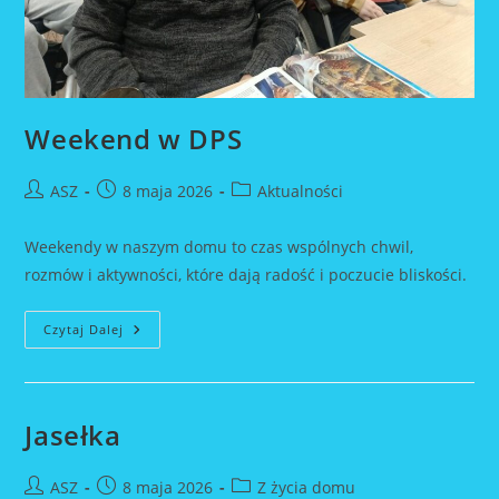
Weekend w DPS
Post
Post
Post
ASZ
8 maja 2026
Aktualności
author:
published:
category:
Weekendy w naszym domu to czas wspólnych chwil,
rozmów i aktywności, które dają radość i poczucie bliskości.
Weekend
Czytaj Dalej
W
DPS
Jasełka
Post
Post
Post
ASZ
8 maja 2026
Z życia domu