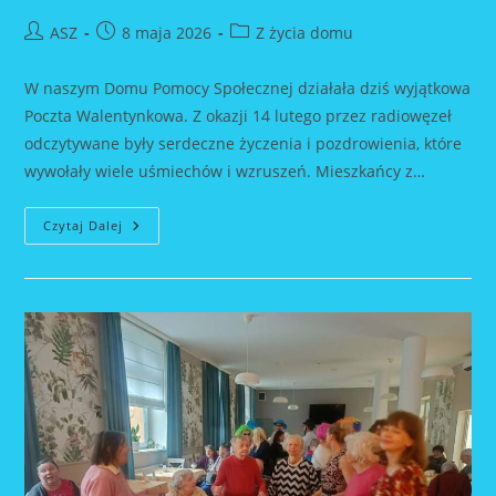
Post
Post
Post
ASZ
8 maja 2026
Z życia domu
author:
published:
category:
W naszym Domu Pomocy Społecznej działała dziś wyjątkowa
Poczta Walentynkowa. Z okazji 14 lutego przez radiowęzeł
odczytywane były serdeczne życzenia i pozdrowienia, które
wywołały wiele uśmiechów i wzruszeń. Mieszkańcy z…
Walentynki
Czytaj Dalej