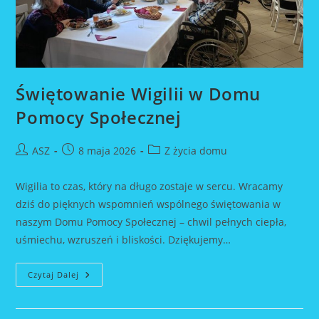
Świętowanie Wigilii w Domu
Pomocy Społecznej
Post
Post
Post
ASZ
8 maja 2026
Z życia domu
author:
published:
category:
Wigilia to czas, który na długo zostaje w sercu. Wracamy
dziś do pięknych wspomnień wspólnego świętowania w
naszym Domu Pomocy Społecznej – chwil pełnych ciepła,
uśmiechu, wzruszeń i bliskości. Dziękujemy…
Świętowanie
Czytaj Dalej
Wigilii
W
Domu
Pomocy