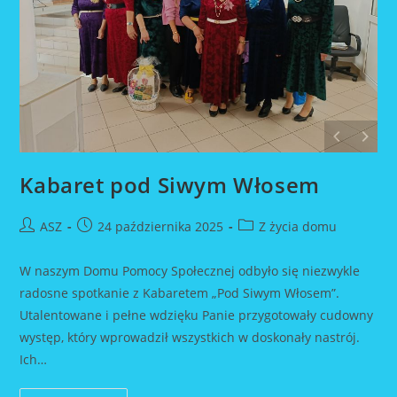
Kabaret pod Siwym Włosem
Post
Post
Post
ASZ
24 października 2025
Z życia domu
author:
published:
category:
W naszym Domu Pomocy Społecznej odbyło się niezwykle
radosne spotkanie z Kabaretem „Pod Siwym Włosem”.
Utalentowane i pełne wdzięku Panie przygotowały cudowny
występ, który wprowadził wszystkich w doskonały nastrój.
Ich…